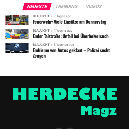
NEUESTE
TRENDING
VIDEOS
BLAULICHT
7 Tagen ago
Feuerwehr: Viele Einsätze am Donnerstag
BLAULICHT
1 Woche ago
Ender Talstraße: Unfall bei Überholversuch
BLAULICHT
3 Wochen ago
Embleme von Autos geklaut – Polizei sucht
Zeugen