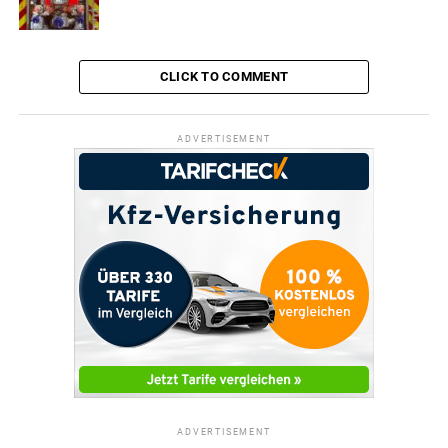
Mehrere Einbrüche auf Friedhofsgelände
DON'T MISS
Ende Juni: Spiel-, Spaß- und Sportfest für Kinder geht in
die zweite Runde
CLICK TO COMMENT
ADVERTISEMENT
ADVERTISEMENT