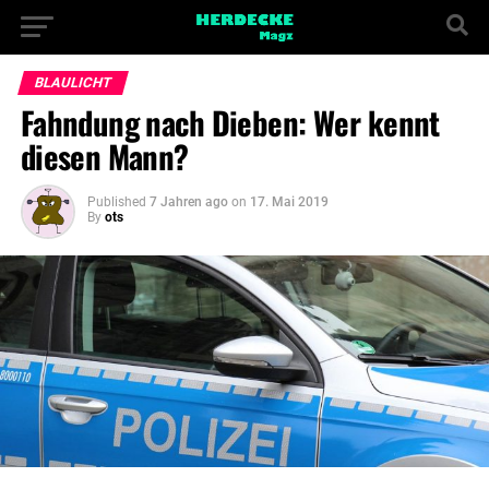
BLAULICHT
Fahndung nach Dieben: Wer kennt
diesen Mann?
Published
7 Jahren ago
on
17. Mai 2019
By
ots