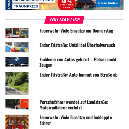
YOU MAY LIKE
Feuerwehr: Viele Einsätze am Donnerstag
Ender Talstraße: Unfall bei Überholversuch
Embleme von Autos geklaut – Polizei sucht
Zeugen
Täter/Fahrzeug
Ender Talstraße: Auto kommt von Straße ab
Titelbild: Symbolfoto / Fahndungsfoto: Polizei
Porschefahrer wendet auf Landstraße:
Motorradfahrer verletzt
RELATED TOPICS:
BLAULICHT
DIEBSTAHL
FAHNDUNG
NEWS
Feuerwehr: Viele Einsätze und bekloppte
Fahrer
UP NEXT