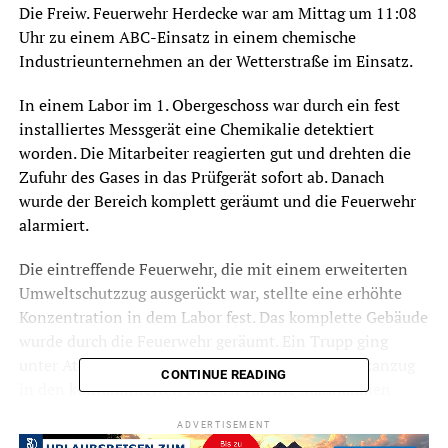
Die Freiw. Feuerwehr Herdecke war am Mittag um 11:08
Uhr zu einem ABC-Einsatz in einem chemische
Industrieunternehmen an der Wetterstraße im Einsatz.
In einem Labor im 1. Obergeschoss war durch ein fest
installiertes Messgerät eine Chemikalie detektiert
worden. Die Mitarbeiter reagierten gut und drehten die
Zufuhr des Gases in das Prüfgerät sofort ab. Danach
wurde der Bereich komplett geräumt und die Feuerwehr
alarmiert.
Die eintreffende Feuerwehr, die mit einem erweiterten
Umweltschutzzug ausgerückt war, stellte eine erhöhte
Konzentration in dem Labor fest. Das komplette Gebäude
wurde durch die Feuerwehr geräumt. Ein Trupp ging
unter Atemschutz mit einem Chemiekalienschutzanzug
CONTINUE READING
in den kontaminierten Bereich vor. Die Maßnahmen
basieren auf eine Dienstvorschrift der Feuerwehr die
ADVERTISEMENT
Mindeststandards bei Chemieunfällen definiert.