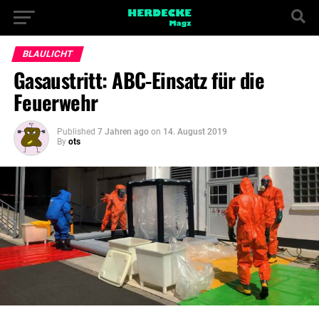
BLAULICHT
Gasaustritt: ABC-Einsatz für die
Feuerwehr
Published
7 Jahren ago
on
14. August 2019
By
ots