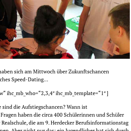
haben sich am Mittwoch über Zukunftschancen
reiches Speed-Dating…
w“ ihc_mb_who=“2,3,4″ ihc_mb_template=“1″ ]
e sind die Aufstiegschancen? Wann ist
Fragen haben die circa 400 Schülerinnen und Schüler
 Realschule, die am 9. Herdecker Berufsinformationstag
n. Aber nicht nur das: ein Jugendlicher hat sich durch