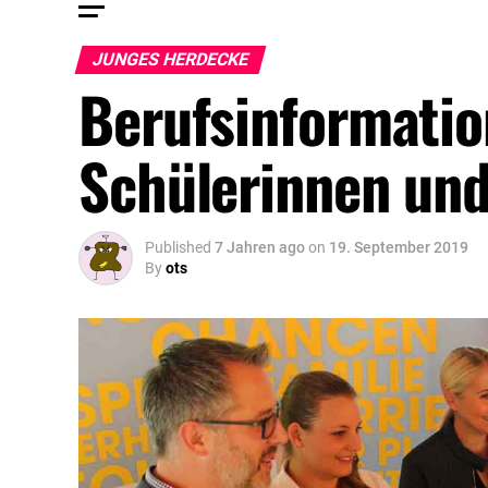
JUNGES HERDECKE
Berufsinformation
Schülerinnen und
Published
7 Jahren ago
on
19. September 2019
By
ots