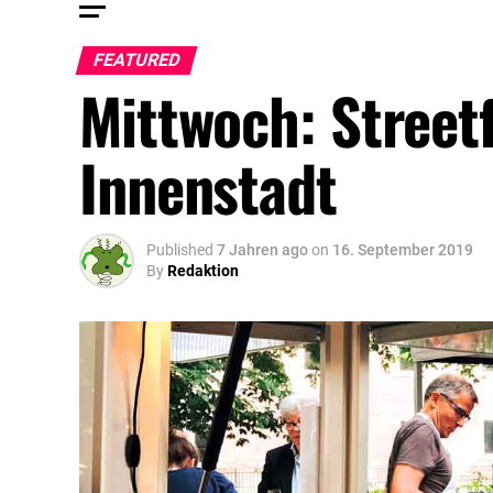
FEATURED
Mittwoch: Street
Innenstadt
Published
7 Jahren ago
on
16. September 2019
By
Redaktion