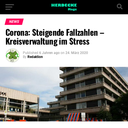
NEWS
Corona: Steigende Fallzahlen –
Kreisverwaltung im Stress
Published
6 Jahren ago
on
24. März 2020
By
Redaktion