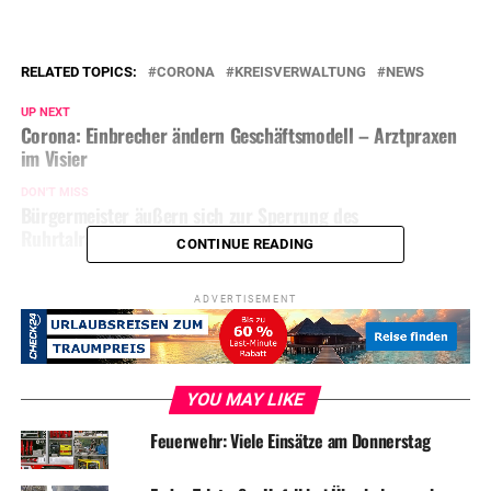
RELATED TOPICS:
CORONA
KREISVERWALTUNG
NEWS
UP NEXT
Corona: Einbrecher ändern Geschäftsmodell – Arztpraxen
im Visier
DON'T MISS
Bürgermeister äußern sich zur Sperrung des
Ruhrtalradweges
CONTINUE READING
ADVERTISEMENT
YOU MAY LIKE
Feuerwehr: Viele Einsätze am Donnerstag