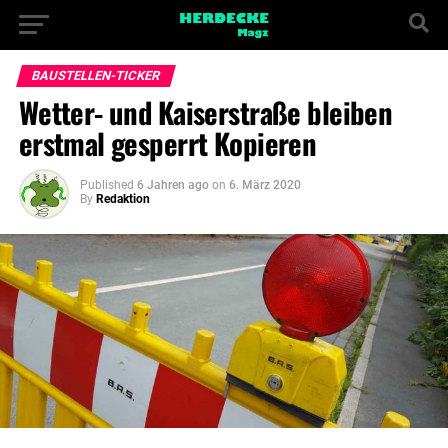
BAUSTELLEN-TICKER
Wetter- und Kaiserstraße bleiben
erstmal gesperrt Kopieren
Published
6 Jahren ago
on
6. März 2020
By
Redaktion