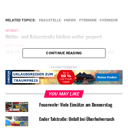
RELATED TOPICS:
BAUSTELLE
NEWS
TERMINE
VERKEHR
UP NEXT
Wetter- und Kaiserstraße bleiben weiter gesperrt
DON'T MISS
Test ausgewertet: Erstmal kein Corona-Fall in Herdecke
CONTINUE READING
ADVERTISEMENT
YOU MAY LIKE
Feuerwehr: Viele Einsätze am Donnerstag
Ender Talstraße: Unfall bei Überholversuch