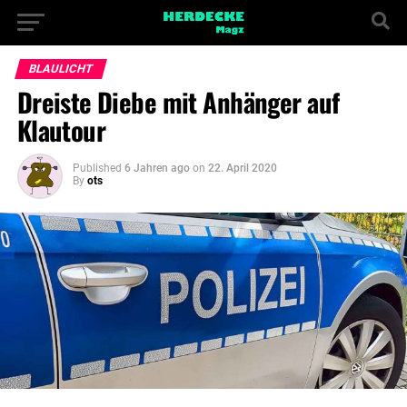
BLAULICHT
Dreiste Diebe mit Anhänger auf
Klautour
Published
6 Jahren ago
on
22. April 2020
By
ots