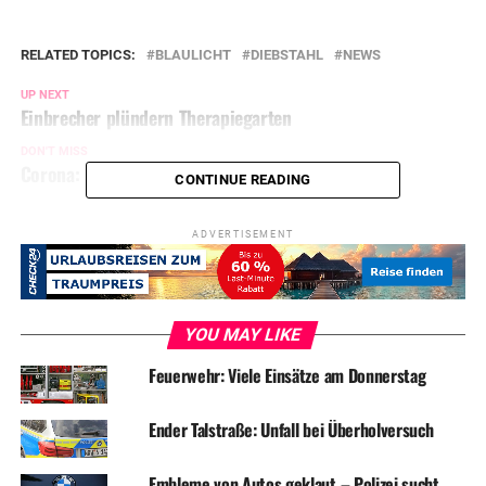
RELATED TOPICS:
BLAULICHT
DIEBSTAHL
NEWS
UP NEXT
Einbrecher plündern Therapiegarten
DON'T MISS
Corona: Etwas mehr von allem ab Montag
CONTINUE READING
ADVERTISEMENT
YOU MAY LIKE
Feuerwehr: Viele Einsätze am Donnerstag
Ender Talstraße: Unfall bei Überholversuch
Embleme von Autos geklaut – Polizei sucht