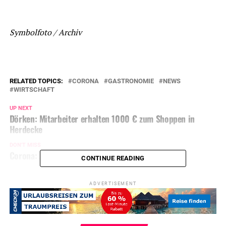
Symbolfoto / Archiv
RELATED TOPICS:
CORONA
GASTRONOMIE
NEWS
WIRTSCHAFT
UP NEXT
Dörken: Mitarbeiter erhalten 1000 € zum Shoppen in
Herdecke
DON'T MISS
Corona: Zeitplan für Lockerungen in NRW
CONTINUE READING
ADVERTISEMENT