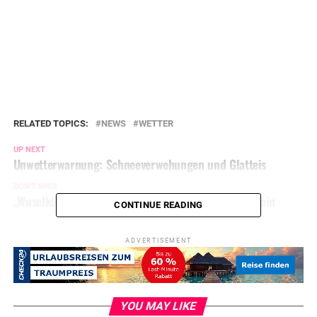
RELATED TOPICS:
NEWS
WETTER
UP NEXT
Unwetterwarnung: Schneeverwehungen und Glatteis
DON'T MISS
„Wuselküche“ lädt online zum Kochen und Backen ein
CONTINUE READING
ADVERTISEMENT
YOU MAY LIKE