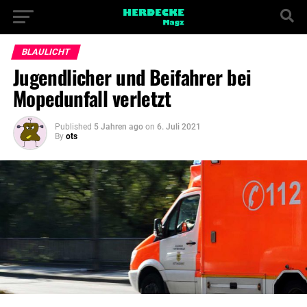
BLAULICHT
Jugendlicher und Beifahrer bei
Mopedunfall verletzt
Published
5 Jahren ago
on
6. Juli 2021
By
ots