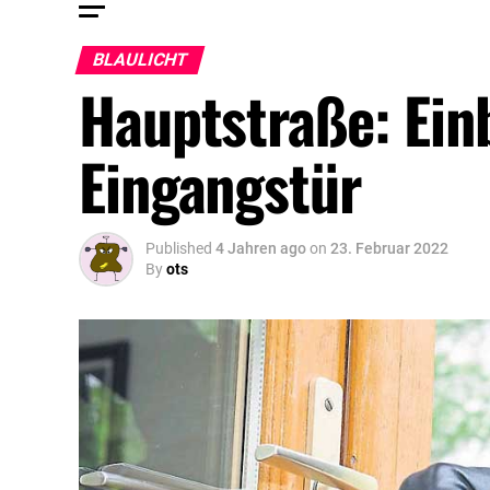
BLAULICHT
Hauptstraße: Ein
Eingangstür
Published
4 Jahren ago
on
23. Februar 2022
By
ots