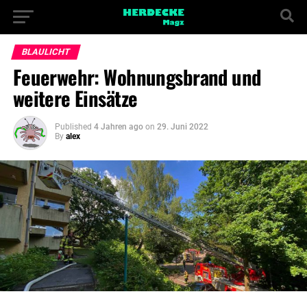
BLAULICHT
Feuerwehr: Wohnungsbrand und
weitere Einsätze
Published
4 Jahren ago
on
29. Juni 2022
By
alex