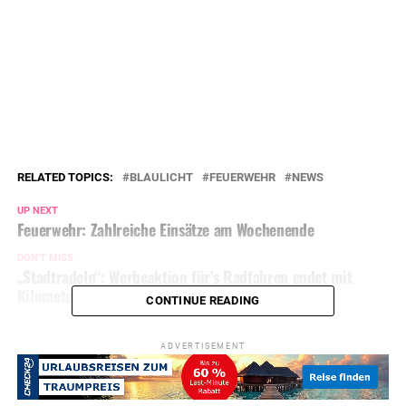
RELATED TOPICS:
BLAULICHT
FEUERWEHR
NEWS
UP NEXT
Feuerwehr: Zahlreiche Einsätze am Wochenende
DON'T MISS
„Stadtradeln“: Werbeaktion für’s Radfahren endet mit
Kilometerrekord
CONTINUE READING
ADVERTISEMENT