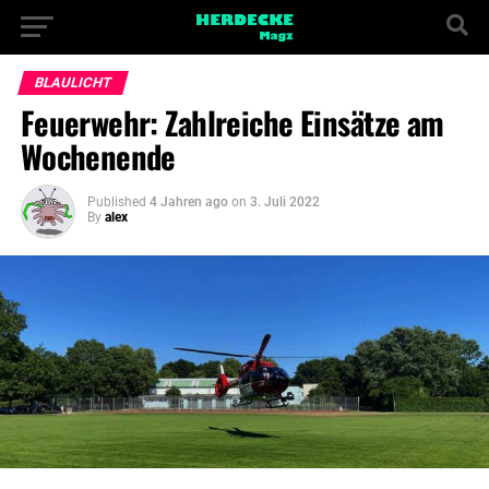
BLAULICHT
Feuerwehr: Zahlreiche Einsätze am
Wochenende
Published
4 Jahren ago
on
3. Juli 2022
By
alex