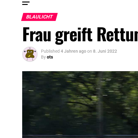
BLAULICHT
Frau greift Rettu
Published
4 Jahren ago
on
8. Juni 2022
By
ots