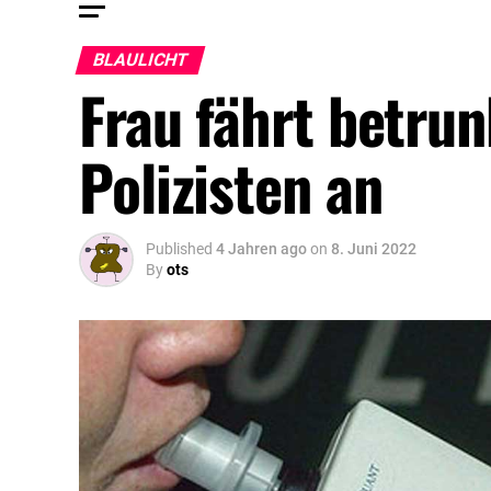
BLAULICHT
Frau fährt betrun
Polizisten an
Published
4 Jahren ago
on
8. Juni 2022
By
ots