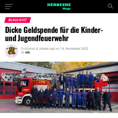
BLAULICHT
Dicke Geldspende für die Kinder-
und Jugendfeuerwehr
Published
4 Jahren ago
on
14. November 2022
By
ots