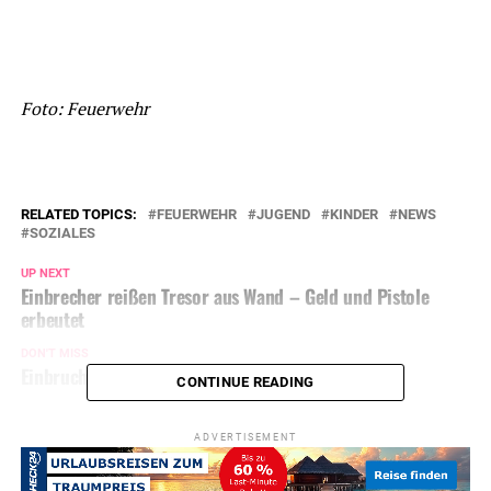
Foto: Feuerwehr
RELATED TOPICS:
FEUERWEHR
JUGEND
KINDER
NEWS
SOZIALES
UP NEXT
Einbrecher reißen Tresor aus Wand – Geld und Pistole
erbeutet
DON'T MISS
Einbruch in Einfamilienhaus – Handtasche geklaut
CONTINUE READING
ADVERTISEMENT