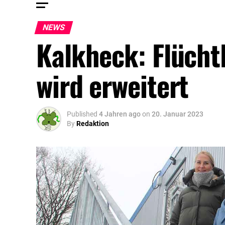
NEWS
Kalkheck: Flücht
wird erweitert
Published
4 Jahren ago
on
20. Januar 2023
By
Redaktion