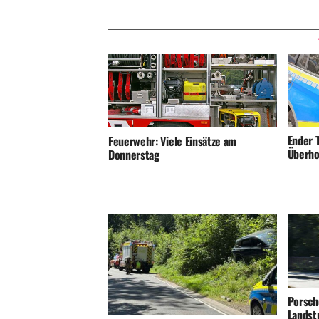
Ender T
Feuerwehr: Viele Einsätze am
Überho
Donnerstag
Porsch
Landst