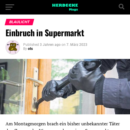
BLAULICHT
Einbruch in Supermarkt
Published
3 Jahren ago
on
7. März 2023
By
ots
Am Montagmorgen brach ein bisher unbekannter Täter