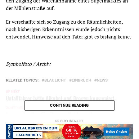
den Zugang der Warenannahme eines Supermarktes an
der Mühlenstraße auf.
Er verschaffte sich so Zugang zu den Räumlichkeiten,
nach bisherigen Erkenntnissen wurde jedoch nichts
entwendet. Hinweise auf den Täter gibt es bislang keine.
Symbolfoto / Archiv
RELATED TOPICS:
BLAULICHT
EINBRUCH
NEWS
UP NEXT
Unfallfahrer hatte Alkohol und Drogen konsumiert
CONTINUE READING
DON'T MISS
Feuerwehr: Drei Einsätze am Wochenende
ADVERTISEMENT