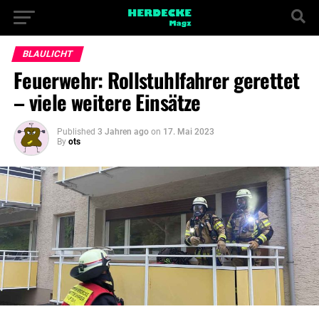
BLAULICHT
Feuerwehr: Rollstuhlfahrer gerettet
– viele weitere Einsätze
Published
3 Jahren ago
on
17. Mai 2023
By
ots