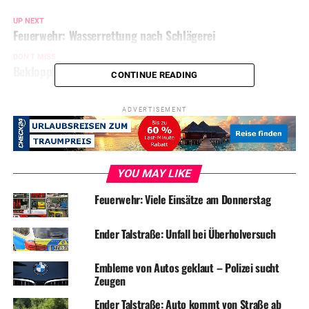
UP NEXT
Feuerwehr: Wasserrettung nach Schlägerei
DON'T MISS
Bekloppter war mit 185 km/h auf B54 unterwegs
CONTINUE READING
ADVERTISEMENT
YOU MAY LIKE
Feuerwehr: Viele Einsätze am Donnerstag
Ender Talstraße: Unfall bei Überholversuch
Embleme von Autos geklaut – Polizei sucht
Zeugen
Ender Talstraße: Auto kommt von Straße ab