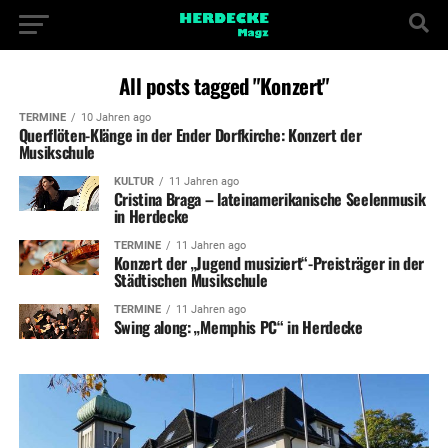
All posts tagged "Konzert"
TERMINE
10 Jahren ago
Querflöten-Klänge in der Ender Dorfkirche: Konzert der
Musikschule
KULTUR
11 Jahren ago
Cristina Braga – lateinamerikanische Seelenmusik
in Herdecke
TERMINE
11 Jahren ago
Konzert der „Jugend musiziert“-Preisträger in der
Städtischen Musikschule
TERMINE
11 Jahren ago
Swing along: „Memphis PC“ in Herdecke