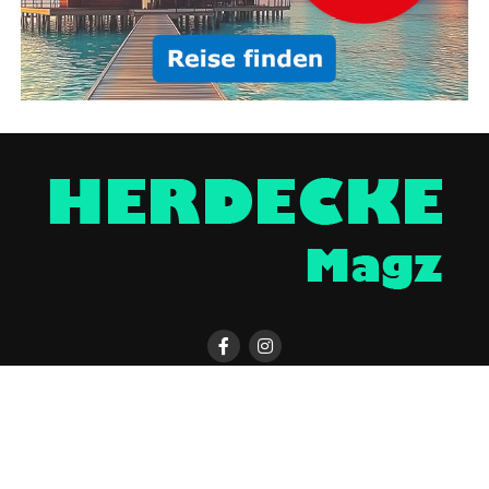
HERDECKE MAGAZIN APP
KONTAKT
UNTERSTÜTZEN
IMPRESSUM / DISCLAIMER
DATENSCHUTZERKLÄRUNG
ÜBER UNS
WERBUNG