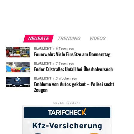
NEUESTE
TRENDING
VIDEOS
BLAULICHT
6 Tagen ago
Feuerwehr: Viele Einsätze am Donnerstag
BLAULICHT
7 Tagen ago
Ender Talstraße: Unfall bei Überholversuch
BLAULICHT
3 Wochen ago
Embleme von Autos geklaut – Polizei sucht
Zeugen
ADVERTISEMENT