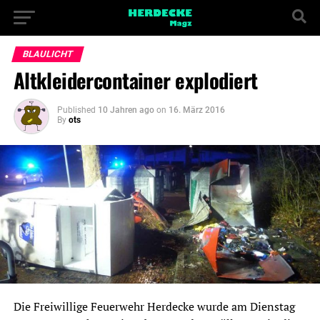
BLAULICHT
Altkleidercontainer explodiert
Published
10 Jahren ago
on
16. März 2016
By
ots
Die Freiwillige Feuerwehr Herdecke wurde am Dienstag