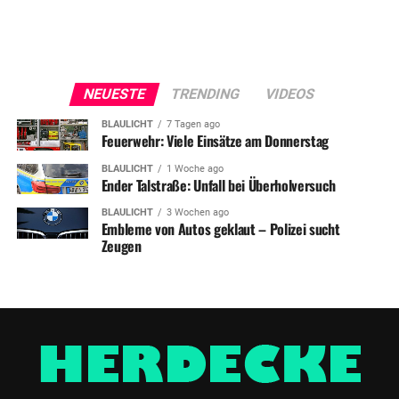
NEUESTE
TRENDING
VIDEOS
BLAULICHT
7 Tagen ago
Feuerwehr: Viele Einsätze am Donnerstag
BLAULICHT
1 Woche ago
Ender Talstraße: Unfall bei Überholversuch
BLAULICHT
3 Wochen ago
Embleme von Autos geklaut – Polizei sucht
Zeugen