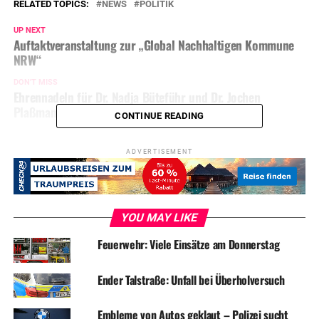
RELATED TOPICS:
NEWS
POLITIK
UP NEXT
Auftaktveranstaltung zur „Global Nachhaltigen Kommune
NRW“
DON'T MISS
Ehrennadeln für Dr. Nadja Büteführ und Dr. Jochen
Plaßmann
CONTINUE READING
ADVERTISEMENT
YOU MAY LIKE
Feuerwehr: Viele Einsätze am Donnerstag
Ender Talstraße: Unfall bei Überholversuch
Embleme von Autos geklaut – Polizei sucht