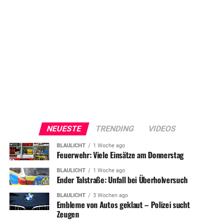
NEUESTE
TRENDING
VIDEOS
BLAULICHT
1 Woche ago
Feuerwehr: Viele Einsätze am Donnerstag
BLAULICHT
1 Woche ago
Ender Talstraße: Unfall bei Überholversuch
BLAULICHT
3 Wochen ago
Embleme von Autos geklaut – Polizei sucht
Zeugen