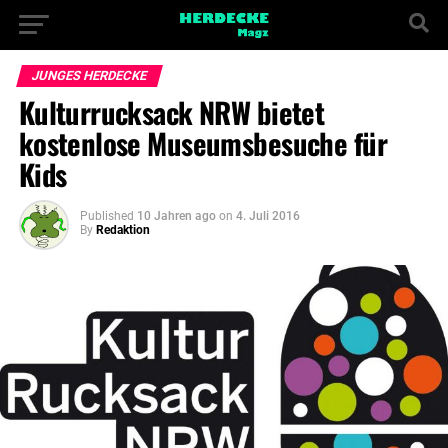
JUNGES HERDECKE
Kulturrucksack NRW bietet
kostenlose Museumsbesuche für
Kids
Published
10 Jahren ago
on
4. Juli 2016
By
Redaktion