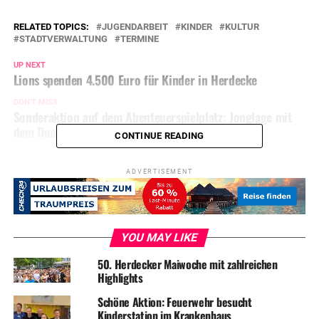
RELATED TOPICS:
JUGENDARBEIT
KINDER
KULTUR
STADTVERWALTUNG
TERMINE
UP NEXT
Lions spenden 4.500 Euro für Kinder in Herdecke
DON'T MISS
Sonderaktion auf dem Abenteuerspielplatz: Jonglage mit
dem Duo Artistico
CONTINUE READING
ADVERTISEMENT
YOU MAY LIKE
50. Herdecker Maiwoche mit zahlreichen
Highlights
Schöne Aktion: Feuerwehr besucht
Kinderstation im Krankenhaus