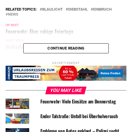
RELATED TOPICS:
BLAULICHT
DIEBSTAHL
EINBRUCH
NEWS
UP NEXT
Feuerwehr: Eher ruhige Feiertage
DON'T MISS
Heiligabend: Brutaler Überfall auf Taxifahrer
CONTINUE READING
ADVERTISEMENT
YOU MAY LIKE
Feuerwehr: Viele Einsätze am Donnerstag
Ender Talstraße: Unfall bei Überholversuch
Embleme von Autos geklaut – Polizei sucht