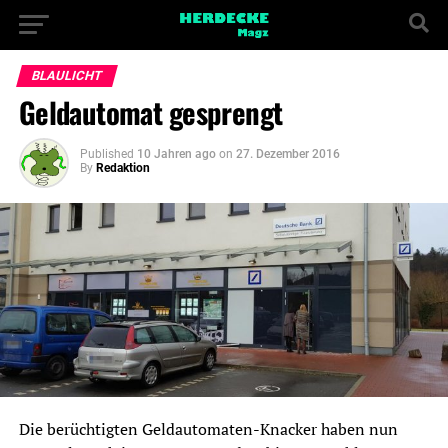
BLAULICHT
Geldautomat gesprengt
Published
10 Jahren ago
on
27. Dezember 2016
By
Redaktion
Die berüchtigten Geldautomaten-Knacker haben nun