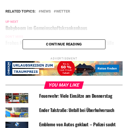
RELATED TOPICS:
NEWS
WETTER
UP NEXT
Babyboom im Gemeinschaftskrankenhaus
DON'T MISS
Frohes Neues! Silvesternacht ohne ernste Zwischenfälle
CONTINUE READING
ADVERTISEMENT
YOU MAY LIKE
Feuerwehr: Viele Einsätze am Donnerstag
Ender Talstraße: Unfall bei Überholversuch
Embleme von Autos geklaut – Polizei sucht