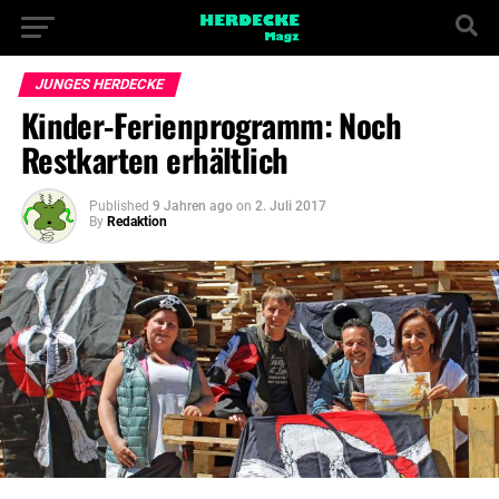
JUNGES HERDECKE
Kinder-Ferienprogramm: Noch
Restkarten erhältlich
Published
9 Jahren ago
on
2. Juli 2017
By
Redaktion