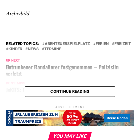
Archivbild
RELATED TOPICS:
ABENTEUERSPIELPLATZ
FERIEN
FREIZEIT
KINDER
NEWS
TERMINE
UP NEXT
Betrunkener Randalierer festgenommen – Polizistin
verletzt
DON'T MISS
JeKITS: Grundschulkinder geben Konzert
CONTINUE READING
ADVERTISEMENT
YOU MAY LIKE