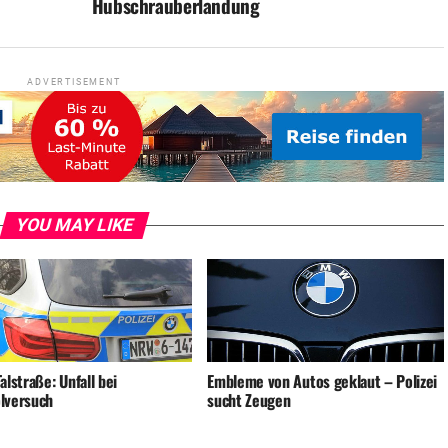
Hubschrauberlandung
ADVERTISEMENT
YOU MAY LIKE
alstraße: Unfall bei
Embleme von Autos geklaut – Polizei
lversuch
sucht Zeugen