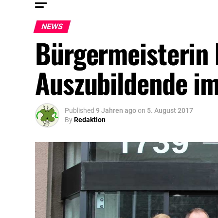
NEWS
Bürgermeisterin 
Auszubildende i
Published
9 Jahren ago
on
5. August 2017
By
Redaktion