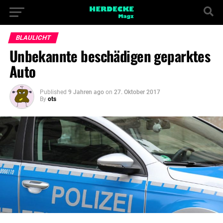
BLAULICHT
Unbekannte beschädigen geparktes
Auto
Published
9 Jahren ago
on
27. Oktober 2017
By
ots