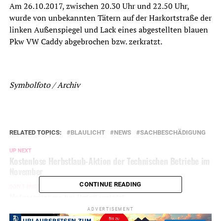
Am 26.10.2017, zwischen 20.30 Uhr und 22.50 Uhr,
wurde von unbekannten Tätern auf der Harkortstraße der
linken Außenspiegel und Lack eines abgestellten blauen
Pkw VW Caddy abgebrochen bzw. zerkratzt.
Symbolfoto / Archiv
RELATED TOPICS:
BLAULICHT
NEWS
SACHBESCHÄDIGUNG
UP NEXT
Kostenlose Herbstlaub-Aktion der Technischen Betriebe im
November
CONTINUE READING
DON'T MISS
Motorradfahrer bei Unfall verletzt
ADVERTISEMENT