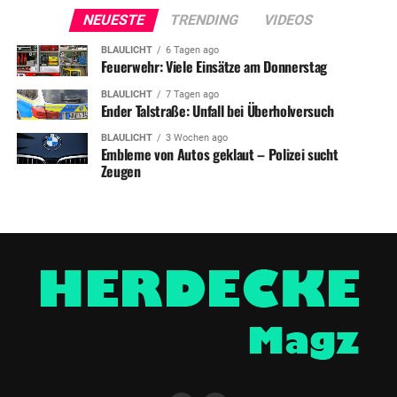
NEUESTE
TRENDING
VIDEOS
BLAULICHT
6 Tagen ago
Feuerwehr: Viele Einsätze am Donnerstag
BLAULICHT
7 Tagen ago
Ender Talstraße: Unfall bei Überholversuch
BLAULICHT
3 Wochen ago
Embleme von Autos geklaut – Polizei sucht
Zeugen