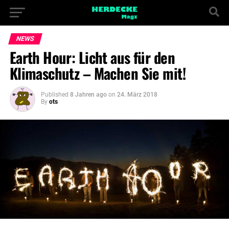
NEWS
Earth Hour: Licht aus für den
Klimaschutz – Machen Sie mit!
Published
8 Jahren ago
on
24. März 2018
By
ots