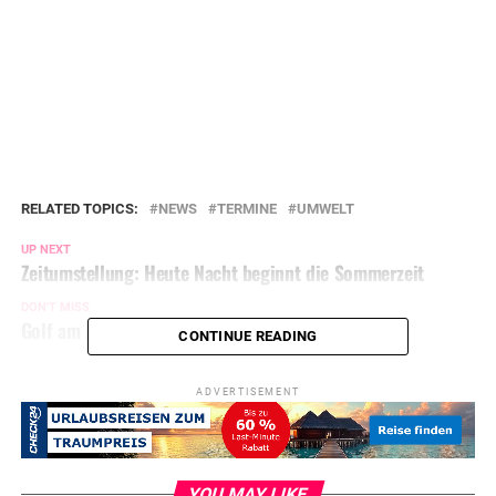
RELATED TOPICS:
NEWS
TERMINE
UMWELT
UP NEXT
Zeitumstellung: Heute Nacht beginnt die Sommerzeit
DON'T MISS
Golf am Ahlenbergweg geklaut
CONTINUE READING
ADVERTISEMENT
YOU MAY LIKE