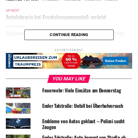
UP NEXT
Autofahrerin bei Frontalzusammenstoß verletzt
DON'T MISS
Kostenlose Herbstlaub-Aktion der Technischen Betriebe
CONTINUE READING
ADVERTISEMENT
YOU MAY LIKE
Feuerwehr: Viele Einsätze am Donnerstag
Ender Talstraße: Unfall bei Überholversuch
Embleme von Autos geklaut – Polizei sucht
Zeugen
Ender Talstraße: Auto kommt von Straße ab