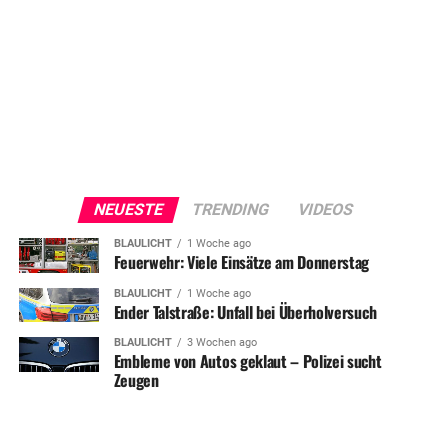
NEUESTE
TRENDING
VIDEOS
BLAULICHT
1 Woche ago
Feuerwehr: Viele Einsätze am Donnerstag
BLAULICHT
1 Woche ago
Ender Talstraße: Unfall bei Überholversuch
BLAULICHT
3 Wochen ago
Embleme von Autos geklaut – Polizei sucht
Zeugen