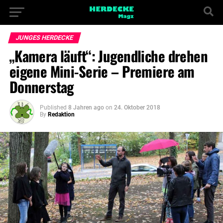
JUNGES HERDECKE
„Kamera läuft“: Jugendliche drehen
eigene Mini-Serie – Premiere am
Donnerstag
Published
8 Jahren ago
on
24. Oktober 2018
By
Redaktion