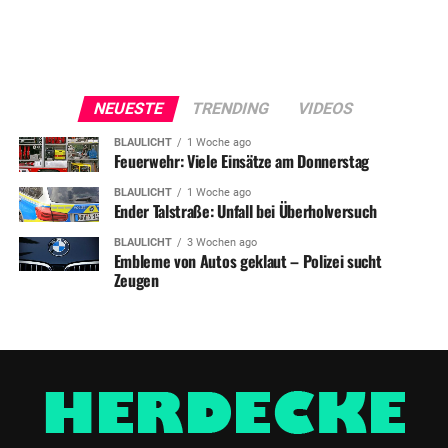
NEUESTE
TRENDING
VIDEOS
BLAULICHT
1 Woche ago
Feuerwehr: Viele Einsätze am Donnerstag
BLAULICHT
1 Woche ago
Ender Talstraße: Unfall bei Überholversuch
BLAULICHT
3 Wochen ago
Embleme von Autos geklaut – Polizei sucht
Zeugen