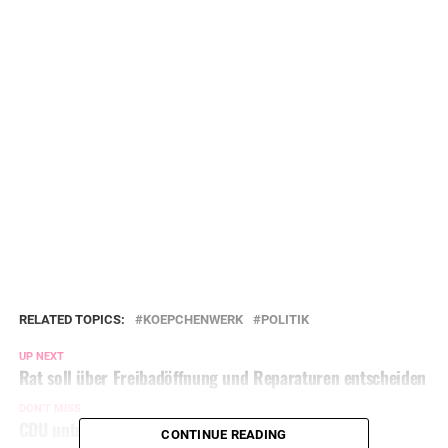
RELATED TOPICS:
KOEPCHENWERK
POLITIK
UP NEXT
Rat soll über Freibadöffnung und Reparaturen entscheiden
DON'T MISS
CDU unterstützt Kandidatur der Bürgermeisterin
CONTINUE READING