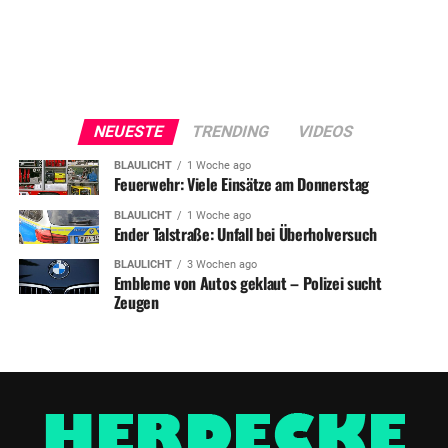
NEUESTE
TRENDING
VIDEOS
BLAULICHT
1 Woche ago
Feuerwehr: Viele Einsätze am Donnerstag
BLAULICHT
1 Woche ago
Ender Talstraße: Unfall bei Überholversuch
BLAULICHT
3 Wochen ago
Embleme von Autos geklaut – Polizei sucht
Zeugen