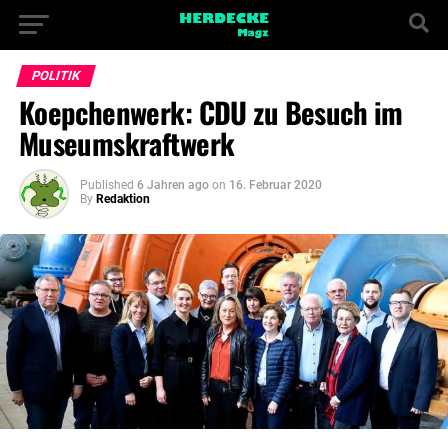
POLITIK
Koepchenwerk: CDU zu Besuch im
Museumskraftwerk
Published
6 Jahren ago
on
16. Februar 2020
By
Redaktion