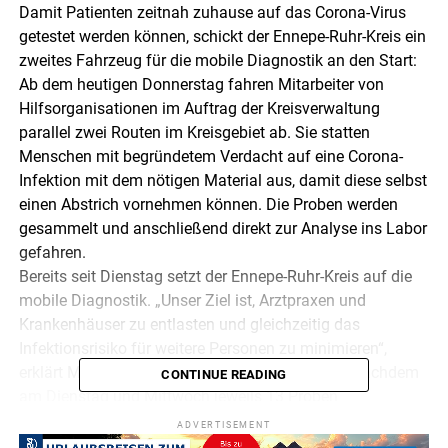
Damit Patienten zeitnah zuhause auf das Corona-Virus
getestet werden können, schickt der Ennepe-Ruhr-Kreis ein
zweites Fahrzeug für die mobile Diagnostik an den Start:
Ab dem heutigen Donnerstag fahren Mitarbeiter von
Hilfsorganisationen im Auftrag der Kreisverwaltung
parallel zwei Routen im Kreisgebiet ab. Sie statten
Menschen mit begründetem Verdacht auf eine Corona-
Infektion mit dem nötigen Material aus, damit diese selbst
einen Abstrich vornehmen können. Die Proben werden
gesammelt und anschließend direkt zur Analyse ins Labor
gefahren.
Bereits seit Dienstag setzt der Ennepe-Ruhr-Kreis auf die
mobile Diagnostik. „Unser Ziel ist, Arztpraxen und
Krankenhäuser zu entlasten und gleichzeitig das
Infektionsrisiko für weitere Personen zu minimieren“,
erklärt Michael Schäfer, Leiter des Krisenstabs. Nachdem
CONTINUE READING
am Dienstag und Mittwoch jeweils 13 Proben
eingesammelt wurden, stehen für Donnerstag 23 Namen
ADVERTISEMENT
an 19 Adressen auf der Liste. „Es war zu erwarten, dass