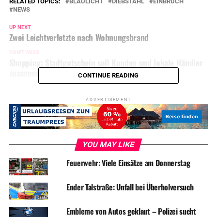
RELATED TOPICS:
BLAULICHT
DIEBSTAHL
EINBRUCH
NEWS
UP NEXT
Zwei Leichtverletzte nach Wohnungsbrand
DON'T MISS
Shopping: Stadtgutschein soll Kunden und lokale Händler
zusammenbringen
CONTINUE READING
ADVERTISEMENT
YOU MAY LIKE
Feuerwehr: Viele Einsätze am Donnerstag
Ender Talstraße: Unfall bei Überholversuch
Embleme von Autos geklaut – Polizei sucht