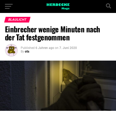
BLAULICHT
Einbrecher wenige Minuten nach
der Tat festgenommen
Published
6 Jahren ago
on
7. Juni 2020
By
ots