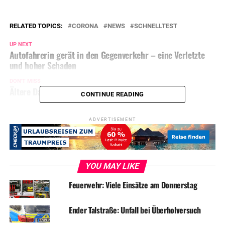
RELATED TOPICS:
CORONA
NEWS
SCHNELLTEST
UP NEXT
Autofahrerin gerät in den Gegenverkehr – eine Verletzte
und hoher Schaden
DON'T MISS
Ältere Dame baut betrunken Unfall und haut ab
CONTINUE READING
ADVERTISEMENT
YOU MAY LIKE
Feuerwehr: Viele Einsätze am Donnerstag
Ender Talstraße: Unfall bei Überholversuch