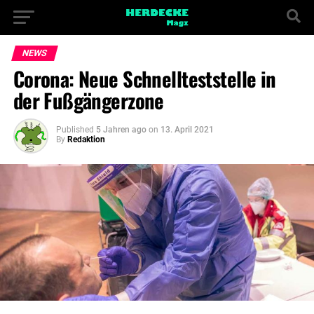
NEWS
Corona: Neue Schnellteststelle in
der Fußgängerzone
Published
5 Jahren ago
on
13. April 2021
By
Redaktion