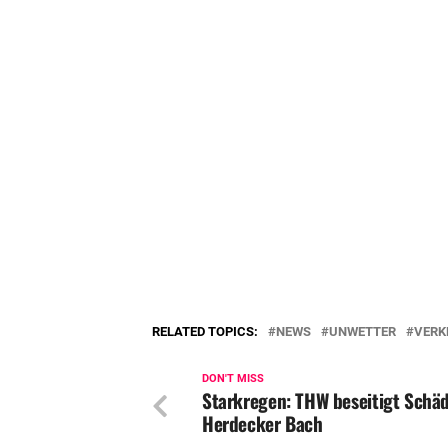
RELATED TOPICS:
NEWS
UNWETTER
VERK
DON'T MISS
Starkregen: THW beseitigt Schä
Herdecker Bach