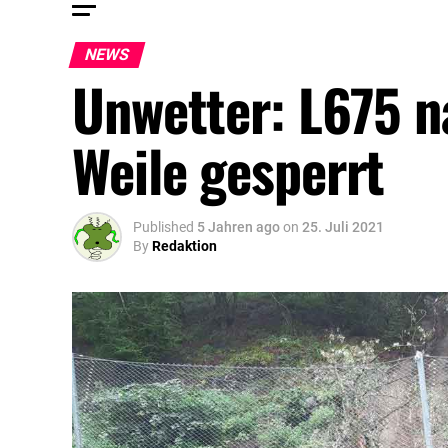
NEWS
Unwetter: L675 n
Weile gesperrt
Published
5 Jahren ago
on
25. Juli 2021
By
Redaktion