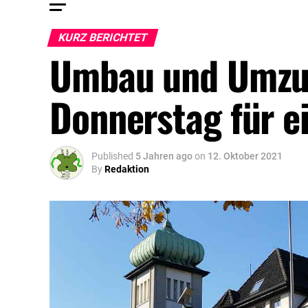
KURZ BERICHTET
Umbau und Umzug
Donnerstag für e
Published
5 Jahren ago
on
12. Oktober 2021
By
Redaktion