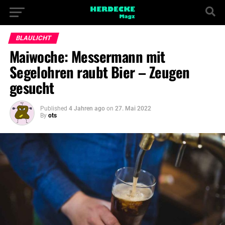
BLAULICHT
Maiwoche: Messermann mit
Segelohren raubt Bier – Zeugen
gesucht
Published
4 Jahren ago
on
27. Mai 2022
By
ots