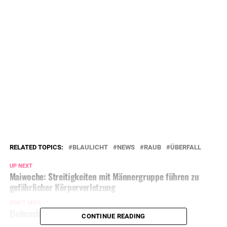
RELATED TOPICS:
BLAULICHT
NEWS
RAUB
ÜBERFALL
UP NEXT
Maiwoche: Streitigkeiten mit Männergruppe führen zu
gefährlicher Körperverletzung
DON'T MISS
Einbruch in Baucontainer: Maschine geklaut
CONTINUE READING