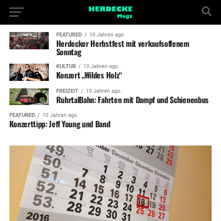
FEATURED
10 Jahren ago
Herdecker Herbstfest mit verkaufsoffenem
Sonntag
KULTUR
10 Jahren ago
Konzert „Wildes Holz“
FREIZEIT
10 Jahren ago
RuhrtalBahn: Fahrten mit Dampf und Schienenbus
FEATURED
10 Jahren ago
Konzerttipp: Jeff Young und Band