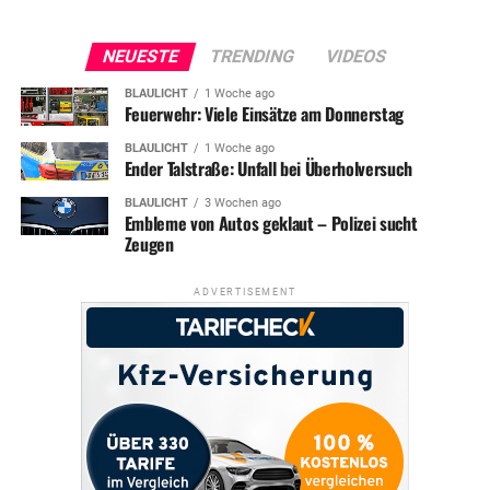
NEUESTE
TRENDING
VIDEOS
BLAULICHT
1 Woche ago
Feuerwehr: Viele Einsätze am Donnerstag
BLAULICHT
1 Woche ago
Ender Talstraße: Unfall bei Überholversuch
BLAULICHT
3 Wochen ago
Embleme von Autos geklaut – Polizei sucht
Zeugen
ADVERTISEMENT