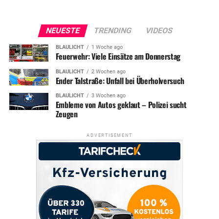
NEUESTE
TRENDING
VIDEOS
BLAULICHT
1 Woche ago
Feuerwehr: Viele Einsätze am Donnerstag
BLAULICHT
2 Wochen ago
Ender Talstraße: Unfall bei Überholversuch
BLAULICHT
3 Wochen ago
Embleme von Autos geklaut – Polizei sucht
Zeugen
ADVERTISEMENT