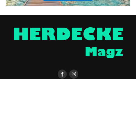
HERDECKE MAGAZIN APP
KONTAKT
UNTERSTÜTZEN
IMPRESSUM / DISCLAIMER
DATENSCHUTZERKLÄRUNG
ÜBER UNS
WERBUNG
Copyright © 2023 UNCover Media