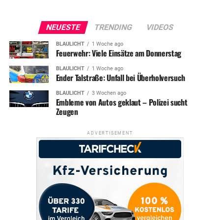
NEUESTE
TRENDING
VIDEOS
BLAULICHT
1 Woche ago
Feuerwehr: Viele Einsätze am Donnerstag
BLAULICHT
1 Woche ago
Ender Talstraße: Unfall bei Überholversuch
BLAULICHT
3 Wochen ago
Embleme von Autos geklaut – Polizei sucht
Zeugen
ADVERTISEMENT