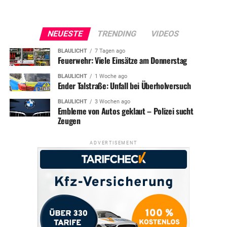
NEUESTE
TRENDING
VIDEOS
BLAULICHT
7 Tagen ago
Feuerwehr: Viele Einsätze am Donnerstag
BLAULICHT
1 Woche ago
Ender Talstraße: Unfall bei Überholversuch
BLAULICHT
3 Wochen ago
Embleme von Autos geklaut – Polizei sucht
Zeugen
ADVERTISEMENT