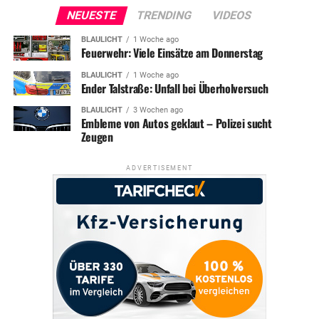
NEUESTE
TRENDING
VIDEOS
BLAULICHT
1 Woche ago
Feuerwehr: Viele Einsätze am Donnerstag
BLAULICHT
1 Woche ago
Ender Talstraße: Unfall bei Überholversuch
BLAULICHT
3 Wochen ago
Embleme von Autos geklaut – Polizei sucht
Zeugen
ADVERTISEMENT