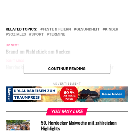
RELATED TOPICS:
FESTE & FEIERN
GESUNDHEIT
KINDER
SOZIALES
SPORT
TERMINE
UP NEXT
Brand im Waldstück am Nacken
DON'T MISS
Herdecker Berufsinformationstag am 07. September
CONTINUE READING
ADVERTISEMENT
YOU MAY LIKE
50. Herdecker Maiwoche mit zahlreichen
Highlights