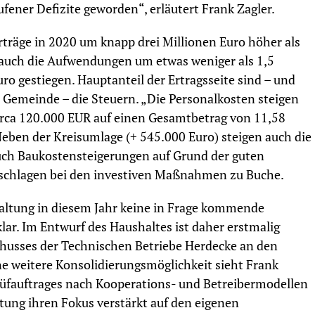
fener Defizite geworden“, erläutert Frank Zagler.
Erträge in 2020 um knapp drei Millionen Euro höher als
 auch die Aufwendungen um etwas weniger als 1,5
ro gestiegen. Hauptanteil der Ertragsseite sind – und
e Gemeinde – die Steuern. „Die Personalkosten steigen
irca 120.000 EUR auf einen Gesamtbetrag von 11,58
 Neben der Kreisumlage (+ 545.000 Euro) steigen auch die
uch Baukostensteigerungen auf Grund der guten
 schlagen bei den investiven Maßnahmen zu Buche.
altung in diesem Jahr keine in Frage kommende
 klar. Im Entwurf des Haushaltes ist daher erstmalig
chusses der Technischen Betriebe Herdecke an den
ne weitere Konsolidierungsmöglichkeit sieht Frank
Prüfauftrages nach Kooperations- und Betreibermodellen
tung ihren Fokus verstärkt auf den eigenen