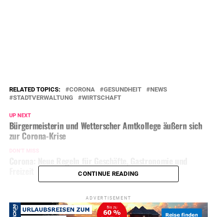
RELATED TOPICS:
CORONA
GESUNDHEIT
NEWS
STADTVERWALTUNG
WIRTSCHAFT
UP NEXT
Bürgermeisterin und Wetterscher Amtkollege äußern sich
zur Corona-Krise
DON'T MISS
Corona: Neue Regeln für Geschäfte, Gastronomie und
Freizeit
CONTINUE READING
ADVERTISEMENT