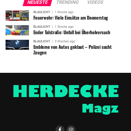
NEUESTE
TRENDING
VIDEOS
BLAULICHT
1 Woche ago
Feuerwehr: Viele Einsätze am Donnerstag
BLAULICHT
1 Woche ago
Ender Talstraße: Unfall bei Überholversuch
BLAULICHT
3 Wochen ago
Embleme von Autos geklaut – Polizei sucht
Zeugen