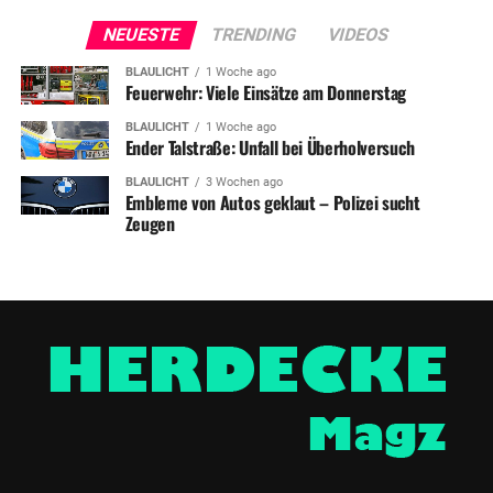
NEUESTE
TRENDING
VIDEOS
BLAULICHT
1 Woche ago
Feuerwehr: Viele Einsätze am Donnerstag
BLAULICHT
1 Woche ago
Ender Talstraße: Unfall bei Überholversuch
BLAULICHT
3 Wochen ago
Embleme von Autos geklaut – Polizei sucht
Zeugen