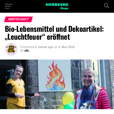
WIRTSCHAFT
Bio-Lebensmittel und Dekoartikel:
„Leuchtfeuer“ eröffnet
Published
6 Jahren ago
on
4. Mai 2020
By
ots