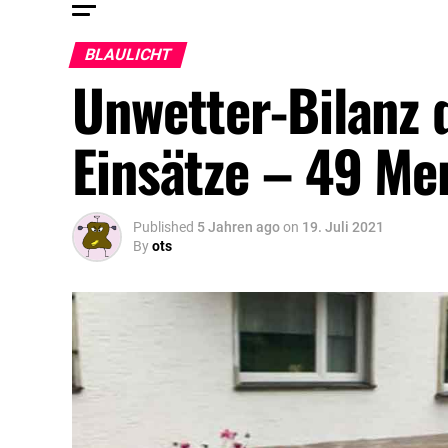
BLAULICHT
Unwetter-Bilanz 
Einsätze – 49 Me
Published
5 Jahren ago
on
19. Juli 2021
By
ots