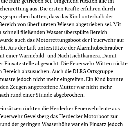
die Ruhr getrieben sei. Umgehend rückten alle im
chenrettung aus. Die ersten Kräfte erfuhren durch
s gesprochen hatten, dass das Kind unterhalb der
ereich von überfluteten Wiesen abgetrieben sei. Mit
 schnell fließenden Wasser überspülte Bereich
e wurde auch das Motorrettungsboot der Feuerwehr auf
ht. Aus der Luft unterstützte der Alarmhubschrauber
z mit einer Wärmebild- und Nachtsichtkamera. Damit
r Einsatzstelle abgesucht. Die Feuerwehr Witten rückte
en Bereich abzusuchen. Auch die DLRG Ortsgruppe
musste jedoch nicht mehr eingreifen. Ein Kind konnte
 den Zeugen angetroffene Mutter war nicht mehr
 nach rund einer Stunde abgebrochen.
einsätzen rückten die Herdecker Feuerwehrleute aus.
euerwehr Gevelsberg das Herdecker Motorboot zur
rund der geringen Wasserhöhe war ein Einsatz jedoch