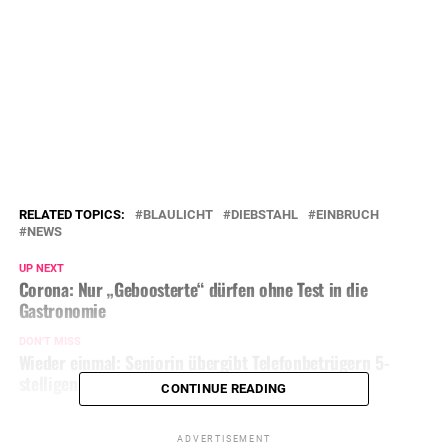
RELATED TOPICS:
BLAULICHT
DIEBSTAHL
EINBRUCH
NEWS
UP NEXT
Corona: Nur „Geboosterte“ dürfen ohne Test in die
Gastronomie
DON'T MISS
Wieder einmal: Seniorin übergibt Telefonbetrügern 5-
stelligen Geldbetrag
CONTINUE READING
ADVERTISEMENT