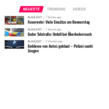
NEUESTE
TRENDING
VIDEOS
BLAULICHT
1 Woche ago
Feuerwehr: Viele Einsätze am Donnerstag
BLAULICHT
1 Woche ago
Ender Talstraße: Unfall bei Überholversuch
BLAULICHT
3 Wochen ago
Embleme von Autos geklaut – Polizei sucht
Zeugen
SHARE
TWEET