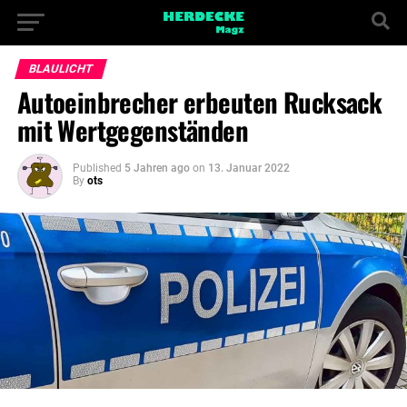
BLAULICHT
Autoeinbrecher erbeuten Rucksack
mit Wertgegenständen
Published
5 Jahren ago
on
13. Januar 2022
By
ots